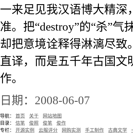
一来足见我汉语博大精深
准。把“destroy”的“
却把意境诠释得淋漓尽致
直译，而是五千年古国文
作。
日期：2008-06-07
导航：
首页
关于
网站地图
目录：
信笔
俊照
俊笔
俊作
专栏：
开源实例
云服评分
网购实测
手工制作
古典文学