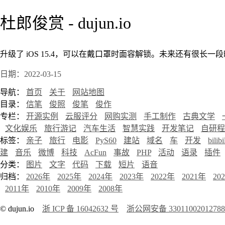
杜郎俊赏 - dujun.io
升级了 iOS 15.4，可以在戴口罩时面容解锁。未来还有很长
日期：2022-03-15
导航：
首页
关于
网站地图
目录：
信笔
俊照
俊笔
俊作
专栏：
开源实例
云服评分
网购实测
手工制作
古典文学
文化娱乐
旅行游记
汽车生活
智慧实践
开发笔记
自研程
标签：
亲子
旅行
电影
PyS60
建站
域名
车
开发
bilibi
建
音乐
微博
科技
AcFun
事故
PHP
活动
语录
插件
分类：
图片
文字
代码
下载
短片
语音
归档：
2026年
2025年
2024年
2023年
2022年
2021年
20
2011年
2010年
2009年
2008年
© dujun.io
浙 ICP 备 16042632 号
浙公网安备 3301100201278