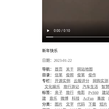
新年快乐
日期：2023-01-22
导航：
首页
关于
网站地图
目录：
信笔
俊照
俊笔
俊作
专栏：
开源实例
云服评分
网购实测
文化娱乐
旅行游记
汽车生活
智
标签：
亲子
旅行
电影
PyS60
建
建
音乐
微博
科技
AcFun
事故
分类：
图片
文字
代码
下载
短片