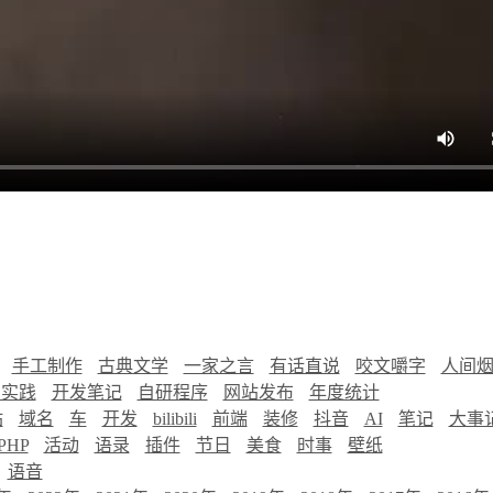
手工制作
古典文学
一家之言
有话直说
咬文嚼字
人间
慧实践
开发笔记
自研程序
网站发布
年度统计
站
域名
车
开发
bilibili
前端
装修
抖音
AI
笔记
大事
PHP
活动
语录
插件
节日
美食
时事
壁纸
语音