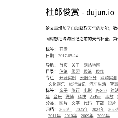
杜郎俊赏 - dujun.io
给文章增加了自动获取天气的功能，数
同时想把淘淘日记之前的天气补全，第
标签：
开发
日期：2017-05-24
导航：
首页
关于
网站地图
目录：
信笔
俊照
俊笔
俊作
专栏：
开源实例
云服评分
网购实测
文化娱乐
旅行游记
汽车生活
智
标签：
亲子
旅行
电影
PyS60
建
建
音乐
微博
科技
AcFun
事故
分类：
图片
文字
代码
下载
短片
归档：
2026年
2025年
2024年
202
2011年
2010年
2009年
2008年