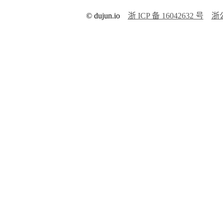
© dujun.io
浙 ICP 备 16042632 号
浙公