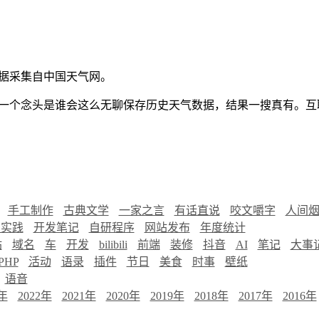
据采集自中国天气网。
一个念头是谁会这么无聊保存历史天气数据，结果一搜真有。互
手工制作
古典文学
一家之言
有话直说
咬文嚼字
人间
慧实践
开发笔记
自研程序
网站发布
年度统计
站
域名
车
开发
bilibili
前端
装修
抖音
AI
笔记
大事
PHP
活动
语录
插件
节日
美食
时事
壁纸
语音
3年
2022年
2021年
2020年
2019年
2018年
2017年
2016年