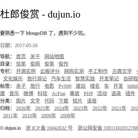
杜郎俊赏 - dujun.io
要熟悉一下 MongoDB 了，遇到不少坑。
日期：2017-05-26
导航：
首页
关于
网站地图
目录：
信笔
俊照
俊笔
俊作
专栏：
开源实例
云服评分
网购实测
手工制作
古典文学
文化娱乐
旅行游记
汽车生活
智慧实践
开发笔记
自研程
标签：
亲子
旅行
电影
PyS60
建站
域名
车
开发
bilibi
建
音乐
微博
科技
AcFun
事故
PHP
活动
语录
插件
分类：
图片
文字
代码
下载
短片
语音
归档：
2026年
2025年
2024年
2023年
2022年
2021年
20
2011年
2010年
2009年
2008年
© dujun.io
浙 ICP 备 16042632 号
浙公网安备 3301100201278