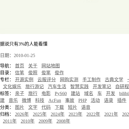
据说只有3%的人能看懂
日期：2010-01-25
导航：
首页
关于
网站地图
目录：
信笔
俊照
俊笔
俊作
专栏：
开源实例
云服评分
网购实测
手工制作
古典文学
文化娱乐
旅行游记
汽车生活
智慧实践
开发笔记
自研程
标签：
亲子
旅行
电影
PyS60
建站
域名
车
开发
bilibi
建
音乐
微博
科技
AcFun
事故
PHP
活动
语录
插件
分类：
图片
文字
代码
下载
短片
语音
归档：
2026年
2025年
2024年
2023年
2022年
2021年
20
2011年
2010年
2009年
2008年