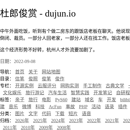
杜郎俊赏 - dujun.io
中午外面吃饭，听到有个做二房东的跟饭店老板在聊天。他说现
倒闭、裁员。一部分人回老家，一部分人还在找工作。饭店老板
这个经济形势不好转，杭州人才外流要加剧了。
日期：2022-09-08
导航：
首页
关于
网站地图
目录：
信笔
俊照
俊笔
俊作
专栏：
开源实例
云服评分
网购实测
手工制作
古典文学
文化娱乐
旅行游记
汽车生活
智慧实践
开发笔记
自研程
标签：
亲子
旅行
电影
PyS60
建站
域名
车
开发
bilibi
建
音乐
微博
科技
AcFun
事故
PHP
活动
语录
插件
分类：
图片
文字
代码
下载
短片
语音
归档：
2026年
2025年
2024年
2023年
2022年
2021年
20
2011年
2010年
2009年
2008年