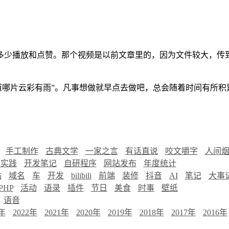
多少播放和点赞。那个视频是以前文章里的，因为文件较大，传
道哪片云彩有雨”。凡事想做就早点去做吧，总会随着时间有所积
手工制作
古典文学
一家之言
有话直说
咬文嚼字
人间
慧实践
开发笔记
自研程序
网站发布
年度统计
站
域名
车
开发
bilibili
前端
装修
抖音
AI
笔记
大事
PHP
活动
语录
插件
节日
美食
时事
壁纸
语音
3年
2022年
2021年
2020年
2019年
2018年
2017年
2016年