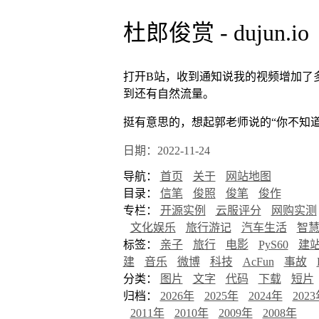
杜郎俊赏 - dujun.io
打开B站，收到通知说我的视频增加了
到还有自然流量。
挺有意思的，想起郭老师说的“你不知
日期：2022-11-24
导航：
首页
关于
网站地图
目录：
信笔
俊照
俊笔
俊作
专栏：
开源实例
云服评分
网购实测
文化娱乐
旅行游记
汽车生活
智
标签：
亲子
旅行
电影
PyS60
建
建
音乐
微博
科技
AcFun
事故
分类：
图片
文字
代码
下载
短片
归档：
2026年
2025年
2024年
202
2011年
2010年
2009年
2008年