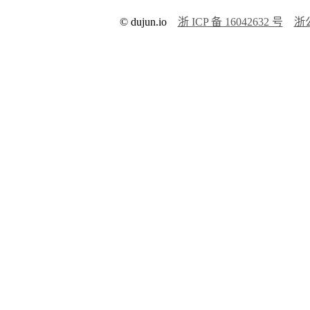
© dujun.io
浙 ICP 备 16042632 号
浙公