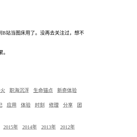
到B站当图床用了。没再去关注过，想不
累。
烟火
职海沉浮
生命锚点
新奇体验
记
应用
体验
时刻
修理
分享
团
2015年
2014年
2013年
2012年