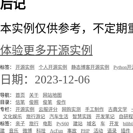
后记
本实例仅供参考，不定期
体验更多开源实例
标签：
开源实例
个人开源实例
静态博客开源实例
Python
日期：2023-12-06
导航：
首页
关于
网站地图
目录：
信笔
俊照
俊笔
俊作
专栏：
开源实例
云服评分
网购实测
手工制作
古典文学
文化娱乐
旅行游记
汽车生活
智慧实践
开发笔记
自研程
标签：
亲子
旅行
电影
PyS60
建站
域名
车
开发
bilibi
建
音乐
微博
科技
AcFun
事故
PHP
活动
语录
插件