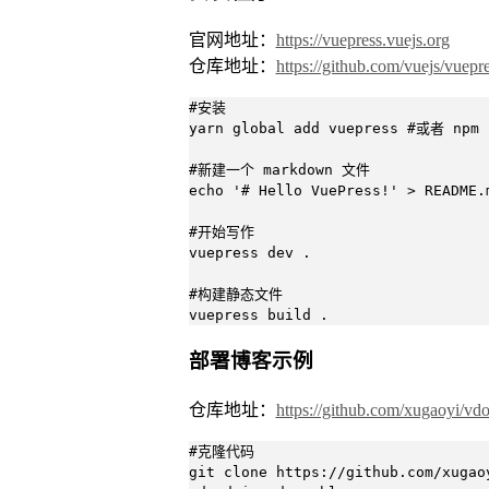
官网地址：
https://vuepress.vuejs.org
仓库地址：
https://github.com/vuejs/vuepr
#安装

yarn global add vuepress #或者 npm i
#新建一个 markdown 文件

echo '# Hello VuePress!' > README.m
#开始写作

vuepress dev .

#构建静态文件

vuepress build .
部署博客示例
仓库地址：
https://github.com/xugaoyi/vd
#克隆代码

git clone https://github.com/xugaoy