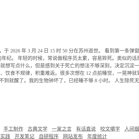
026 年 3 月 24 日 15 时 50 分在苏州逝世。 看到第
在的年纪。 年轻的时候，常说做程序员太累，容易猝死。类似的
晚就想写点什么，但是感到关于死亡的想法不够深刻，决定沉淀
饮食不规律，积重难返。很多次想在 12 点前睡觉，一晃神就到一
点不到就醒了。我的生物钟坏了，已经睡不够 8 小时。 人生除
手工制作
古典文学
一家之言
有话直说
咬文嚼字
人间
慧实践
开发笔记
自研程序
网站发布
年度统计