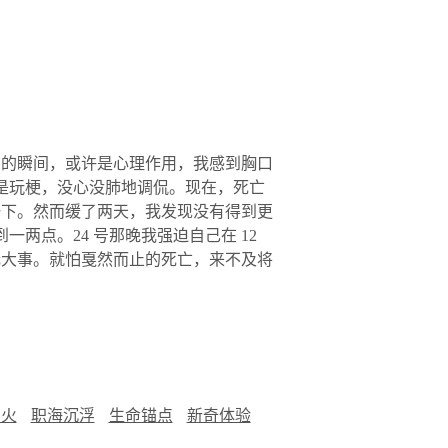
一条弹窗的瞬间，或许是心理作用，我感到胸口
话是玩梗，没心没肺地调侃。现在，死亡
一下。然而缓了两天，我发现没有得到更
两点。24 号那晚我强迫自己在 12
死无大事。就怕戛然而止的死亡，来不及将
烟火
职海沉浮
生命锚点
新奇体验