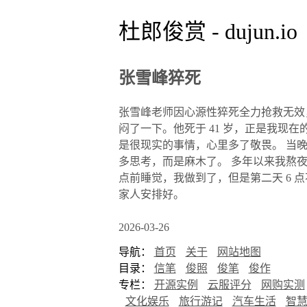
杜郎俊赏 - dujun.io
张雪峰猝死
张雪峰老师因心源性猝死全力抢救无效，于 2
闷了一下。他死于 41 岁，正是我现
是很现实的事情，心里多了敬畏。 当
多思考，而是麻木了。 多年以来我熬夜、
点前睡觉，我做到了，但是第二天 6 
家人安排好。
2026-03-26
导航：
首页
关于
网站地图
目录：
信笔
俊照
俊笔
俊作
专栏：
开源实例
云服评分
网购实测
文化娱乐
旅行游记
汽车生活
智