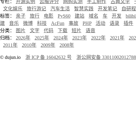
专栏：
开源实例
云服评分
网购实测
手工制作
古典文学
文化娱乐
旅行游记
汽车生活
智慧实践
开发笔记
自研程
标签：
亲子
旅行
电影
PyS60
建站
域名
车
开发
bilibi
建
音乐
微博
科技
AcFun
事故
PHP
活动
语录
插件
分类：
图片
文字
代码
下载
短片
语音
归档：
2026年
2025年
2024年
2023年
2022年
2021年
20
2011年
2010年
2009年
2008年
© dujun.io
浙 ICP 备 16042632 号
浙公网安备 3301100201278