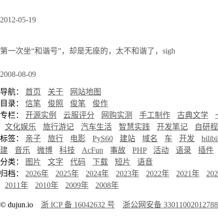
2012-05-19
第一次坐“和谐号”，却是无座的，太不和谐了，sigh
2008-08-09
导航：
首页
关于
网站地图
目录：
信笔
俊照
俊笔
俊作
专栏：
开源实例
云服评分
网购实测
手工制作
古典文学
文化娱乐
旅行游记
汽车生活
智慧实践
开发笔记
自研程
标签：
亲子
旅行
电影
PyS60
建站
域名
车
开发
bilibi
建
音乐
微博
科技
AcFun
事故
PHP
活动
语录
插件
分类：
图片
文字
代码
下载
短片
语音
归档：
2026年
2025年
2024年
2023年
2022年
2021年
20
2011年
2010年
2009年
2008年
© dujun.io
浙 ICP 备 16042632 号
浙公网安备 3301100201278