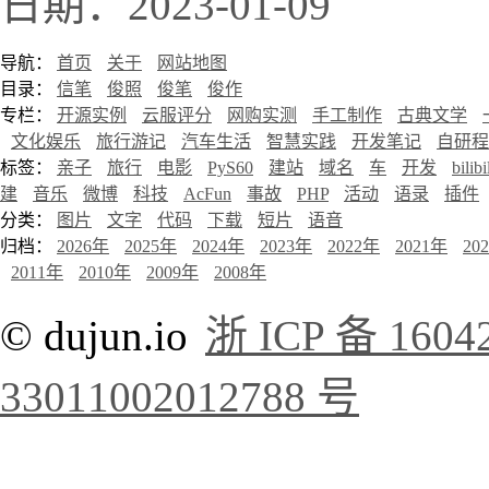
日期：2023-01-09
导航：
首页
关于
网站地图
目录：
信笔
俊照
俊笔
俊作
专栏：
开源实例
云服评分
网购实测
手工制作
古典文学
文化娱乐
旅行游记
汽车生活
智慧实践
开发笔记
自研程
标签：
亲子
旅行
电影
PyS60
建站
域名
车
开发
bilibi
建
音乐
微博
科技
AcFun
事故
PHP
活动
语录
插件
分类：
图片
文字
代码
下载
短片
语音
归档：
2026年
2025年
2024年
2023年
2022年
2021年
20
2011年
2010年
2009年
2008年
© dujun.io
浙 ICP 备 1604
33011002012788 号