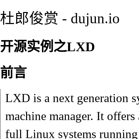
杜郎俊赏 - dujun.io
开源实例之LXD
前言
LXD is a next generation s
machine manager. It offers 
full Linux systems running 