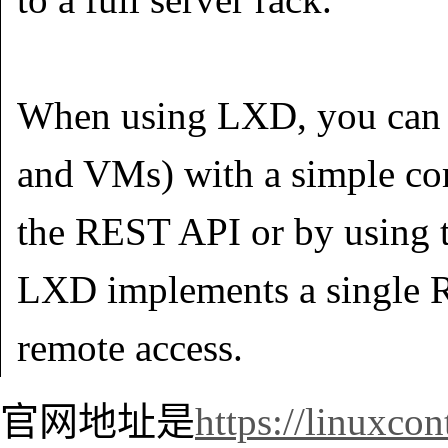
When using LXD, you can m
and VMs) with a simple com
the REST API or by using th
LXD implements a single R
remote access.
官网地址是
https://linuxcon