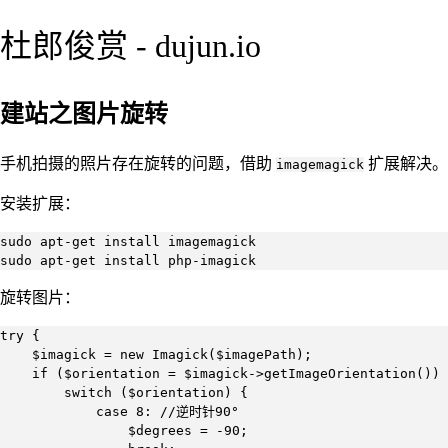
杜郎俊赏 - dujun.io
建站之图片旋转
手机拍摄的照片存在旋转的问题，借助
扩展解决。
imagemagick
安装扩展：
sudo apt-get install imagemagick

sudo apt-get install php-imagick
旋转图片：
try {

    $imagick = new Imagick($imagePath);

    if ($orientation = $imagick->getImageOrientation()) 
        switch ($orientation) {

            case 8: //逆时针90°

                $degrees = -90;
