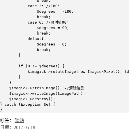
                break;

            case 3: //180°

                $degrees = -180;

                break;

            case 6: //顺时针90°

                $degrees = 90;

                break;

            default:

                $degrees = 0;

                break;

        }

        if (0 != $degrees) {

            $imagick->rotateImage(new ImagickPixel(), $d
        }

    }

    $imagick->stripImage(); //清除信息

    $imagick->writeImage($imagePath);

    $imagick->destroy();

} catch (Exception $e) {

}
标签：
建站
日期：2017-05-18