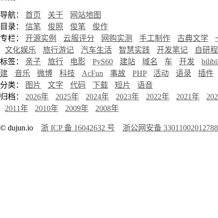
导航：
首页
关于
网站地图
目录：
信笔
俊照
俊笔
俊作
专栏：
开源实例
云服评分
网购实测
手工制作
古典文学
文化娱乐
旅行游记
汽车生活
智慧实践
开发笔记
自研程
标签：
亲子
旅行
电影
PyS60
建站
域名
车
开发
bilibi
建
音乐
微博
科技
AcFun
事故
PHP
活动
语录
插件
分类：
图片
文字
代码
下载
短片
语音
归档：
2026年
2025年
2024年
2023年
2022年
2021年
20
2011年
2010年
2009年
2008年
© dujun.io
浙 ICP 备 16042632 号
浙公网安备 3301100201278