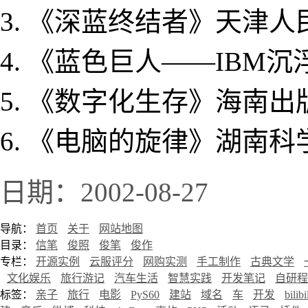
《深蓝终结者》天津人民
《蓝色巨人——IBM沉
《数字化生存》海南出版
《电脑的旋律》湖南科学
日期：2002-08-27
导航：
首页
关于
网站地图
目录：
信笔
俊照
俊笔
俊作
专栏：
开源实例
云服评分
网购实测
手工制作
古典文学
文化娱乐
旅行游记
汽车生活
智慧实践
开发笔记
自研程
标签：
亲子
旅行
电影
PyS60
建站
域名
车
开发
bilibi