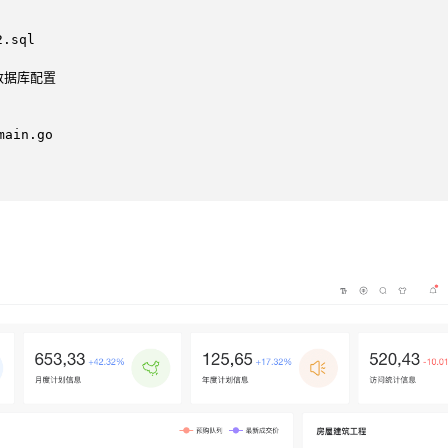
.sql

 数据库配置

ain.go
