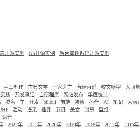
营开源实例
Go开源实例
后台管理系统开源实例
手工制作
古典文学
一家之言
有话直说
咬文嚼字
人间
慧实践
开发笔记
自研程序
网站发布
年度统计
站
域名
车
开发
bilibili
前端
装修
抖音
AI
笔记
大事
PHP
活动
语录
插件
节日
美食
时事
壁纸
语音
3年
2022年
2021年
2020年
2019年
2018年
2017年
2016年