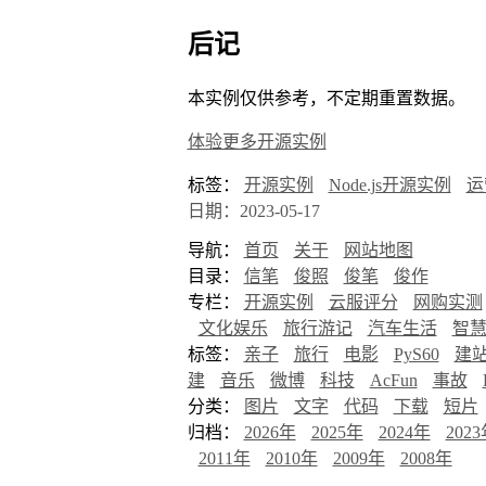
后记
本实例仅供参考，不定期重置数据。
体验更多开源实例
标签：
开源实例
Node.js开源实例
运
日期：2023-05-17
导航：
首页
关于
网站地图
目录：
信笔
俊照
俊笔
俊作
专栏：
开源实例
云服评分
网购实测
文化娱乐
旅行游记
汽车生活
智
标签：
亲子
旅行
电影
PyS60
建
建
音乐
微博
科技
AcFun
事故
分类：
图片
文字
代码
下载
短片
归档：
2026年
2025年
2024年
202
2011年
2010年
2009年
2008年