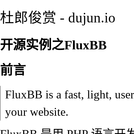
杜郎俊赏 - dujun.io
开源实例之FluxBB
前言
FluxBB is a fast, light, use
your website.
FluxBB 是用 PHP 