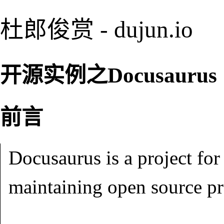
杜郎俊赏 - dujun.io
开源实例之Docusaurus
前言
Docusaurus is a project for
maintaining open source pro