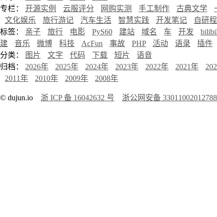
专栏：
开源实例
云服评分
网购实测
手工制作
古典文学
文化娱乐
旅行游记
汽车生活
智慧实践
开发笔记
自研程
标签：
亲子
旅行
电影
PyS60
建站
域名
车
开发
bilibi
建
音乐
微博
科技
AcFun
事故
PHP
活动
语录
插件
分类：
图片
文字
代码
下载
短片
语音
归档：
2026年
2025年
2024年
2023年
2022年
2021年
20
2011年
2010年
2009年
2008年
© dujun.io
浙 ICP 备 16042632 号
浙公网安备 3301100201278